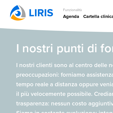
Funzionalità
Agenda
Cartella clinic
LIRIS
I nostri punti di f
Cos
I nostri clienti sono al centro delle 
preoccupazioni: forniamo assistenz
Usi questo
Si 
tempo reale a distanza oppure veni
articoli, o
new
il più velocemente possibile. Credi
trasparenza: nessun costo aggiunti
Indirizzo 