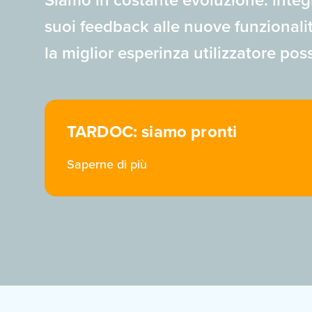
Siamo in costante evoluzione: integ
suoi feedback alle nuove funzionalit
la miglior esperinza utilizzatore poss
TARDOC: siamo pronti
Saperne di più